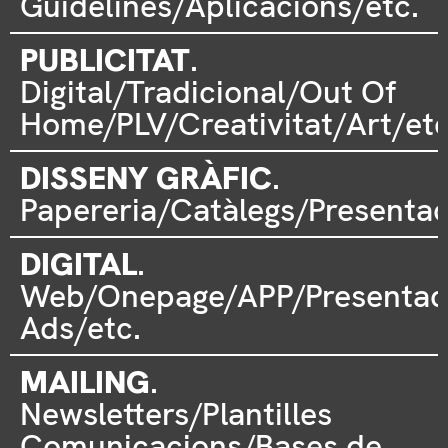
Guidelines/Aplicacions/etc.
PUBLICITAT
.
Digital/Tradicional/Out Of
Home/PLV/Creativitat/Art/etc
DISSENY GRÀFIC
.
Papereria/Catàlegs/Presentac
DIGITAL
.
Web/Onepage/APP/Presentac
Ads/etc.
MAILING
.
Newsletters/Plantilles
Comunicacions/Bases de